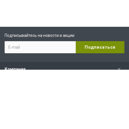
Подписывайтесь на новости и акции:
Компания
Видеоканал RuTube
Наши контакты
+7 (495) 215-17-22
Пн-Пт:
с 10.00 до 19.00
Сб-Вс:
с 11.00 до 16.00