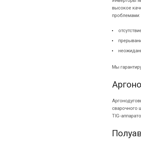
Инверторы я
высокое каче
проблемами:
отсутстви
прерывани
неожидан
Мы гарантир
Аргоно
Аргонодугов
сварочного 
TIG-аппарато
Полуа