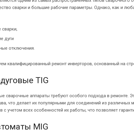
вляются одним из самых распространенных типов сварочного о
ство сварки и большие рабочие параметры. Однако, как и люба
е сварки,
е дуги
ные отключения.
уем квалифицированный ремонт инверторов, основанный на ст
дуговые TIG
ые сварочные аппараты требуют особого подхода в ремонте. Э
шва, что делает их популярными для соединений из различных 
в с учетом всех особенностей их работы, что позволяет гаран
втоматы MIG