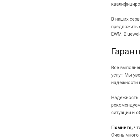
квалифициро
В наших серв
предложить 
EWM, Blueweld
Гарант
Все выполнен
услуг. Мы ув
надежности 
Надежность 
рекомендуем
ситуаций и 
Помните
,
что
Очень много 