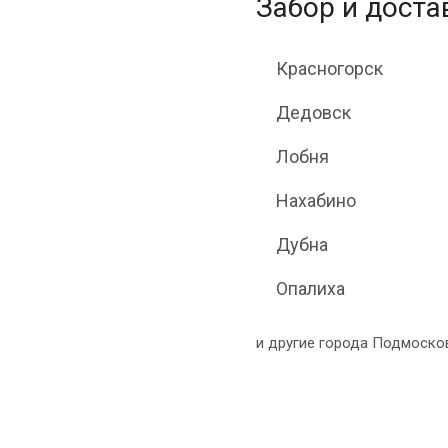
Забор и достав
Красногорск
Дедовск
Лобня
Нахабино
Дубна
Опалиха
и другие города Подмосков