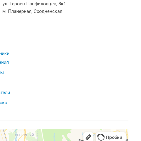
ул. Героев Панфиловцев, 8к1
м. Планерная, Сходненская
ники
ения
ры
тели
уска