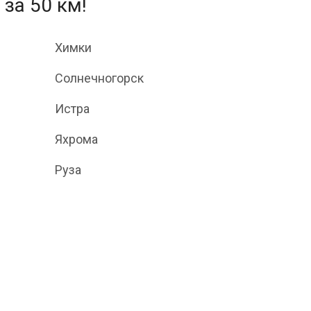
 за 50 км!
Химки
Солнечногорск
Истра
Яхрома
Руза